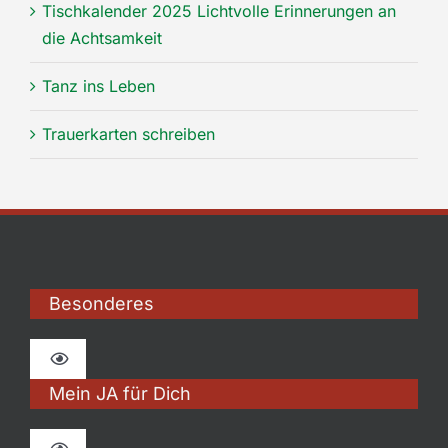
Tischkalender 2025 Lichtvolle Erinnerungen an
die Achtsamkeit
Tanz ins Leben
Trauerkarten schreiben
Besonderes
Toggle
Navigation
Mein JA für Dich
Fotoprodukte mit Herzmomenten