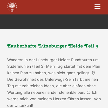
Zum
Tog
Inhalt
springen
Navi
Waldbaden
Achtsame Wege
Zauberhafte Lüneburger Heide Teil 3
Fotogeschenke
Wandern in der Lüneburger Heide: Rundtouren um
Sudermühlen (Teil 3) Mein Tag startet mit dem Plan
keinen Plan zu haben, was nicht ganz gelingt. 😅
Büromanagement
Die Gewohnheit des Unterwegs-Sein färbt meinen
Tag mit zahlreichen Ideen, die aber einfach ohne
Kontakt
Wertung alle nebeneinander stehenbleiben. 😊 Ich
werde mich von meinem Herzen führen lassen. Von
der Unterkunft